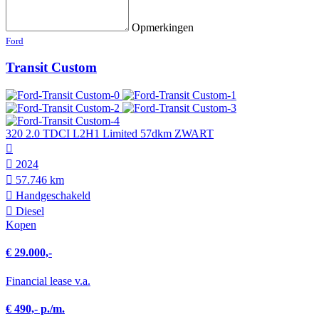
Opmerkingen
Ford
Transit Custom
320 2.0 TDCI L2H1 Limited 57dkm ZWART
2024
57.746 km
Hand­geschakeld
Diesel
Kopen
€ 29.000,-
Financial lease v.a.
€ 490,- p./m.