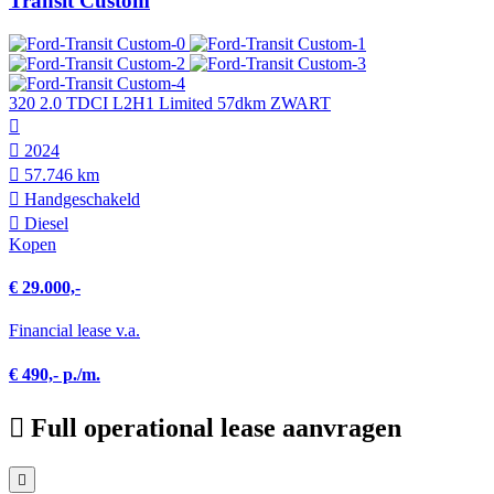
Transit Custom
320 2.0 TDCI L2H1 Limited 57dkm ZWART
2024
57.746 km
Hand­geschakeld
Diesel
Kopen
€ 29.000,-
Financial lease v.a.
€ 490,- p./m.
Full operational lease aanvragen