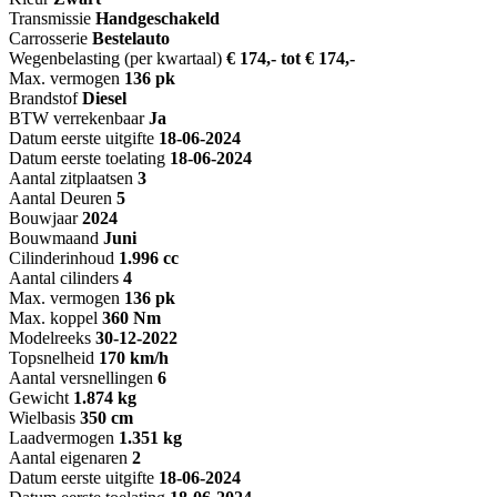
Transmissie
Handgeschakeld
Carrosserie
Bestelauto
Wegenbelasting (per kwartaal)
€ 174,- tot € 174,-
Max. vermogen
136 pk
Brandstof
Diesel
BTW verrekenbaar
Ja
Datum eerste uitgifte
18-06-2024
Datum eerste toelating
18-06-2024
Aantal zitplaatsen
3
Aantal Deuren
5
Bouwjaar
2024
Bouwmaand
Juni
Cilinderinhoud
1.996 cc
Aantal cilinders
4
Max. vermogen
136 pk
Max. koppel
360 Nm
Modelreeks
30-12-2022
Topsnelheid
170 km/h
Aantal versnellingen
6
Gewicht
1.874 kg
Wielbasis
350 cm
Laadvermogen
1.351 kg
Aantal eigenaren
2
Datum eerste uitgifte
18-06-2024