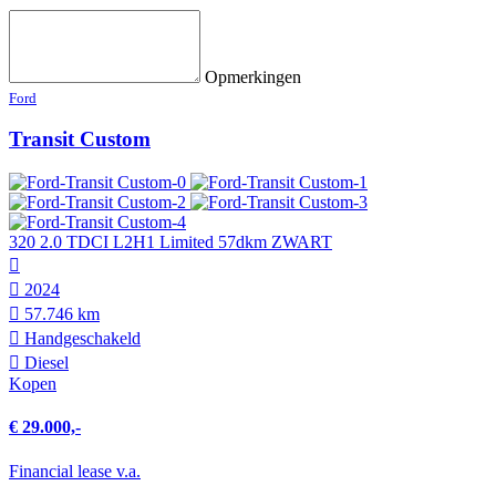
Opmerkingen
Ford
Transit Custom
320 2.0 TDCI L2H1 Limited 57dkm ZWART
2024
57.746 km
Hand­geschakeld
Diesel
Kopen
€ 29.000,-
Financial lease v.a.