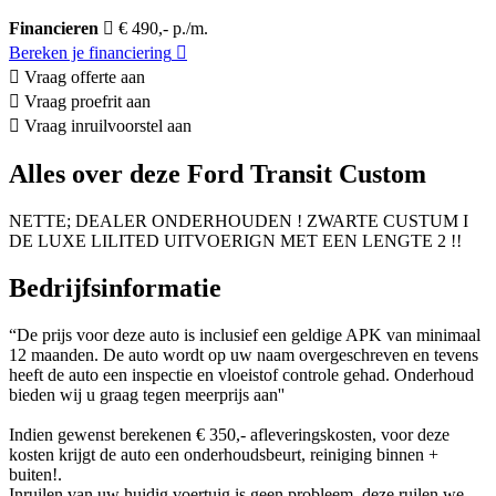
Financieren
€ 490,- p./m.
Bereken je financiering
Vraag offerte aan
Vraag proefrit aan
Vraag inruilvoorstel aan
Alles over deze Ford Transit Custom
NETTE; DEALER ONDERHOUDEN ! ZWARTE CUSTUM I
DE LUXE LILITED UITVOERIGN MET EEN LENGTE 2 !!
Bedrijfsinformatie
“De prijs voor deze auto is inclusief een geldige APK van minimaal
12 maanden. De auto wordt op uw naam overgeschreven en tevens
heeft de auto een inspectie en vloeistof controle gehad. Onderhoud
bieden wij u graag tegen meerprijs aan''
Indien gewenst berekenen € 350,- afleveringskosten, voor deze
kosten krijgt de auto een onderhoudsbeurt, reiniging binnen +
buiten!.
Inruilen van uw huidig voertuig is geen probleem, deze ruilen we