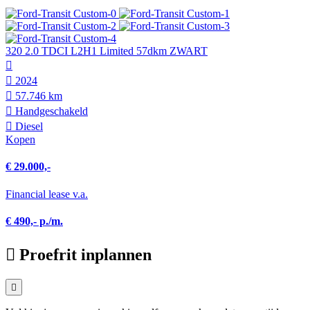
320 2.0 TDCI L2H1 Limited 57dkm ZWART
2024
57.746 km
Hand­geschakeld
Diesel
Kopen
€ 29.000,-
Financial lease v.a.
€ 490,- p./m.
Proefrit inplannen