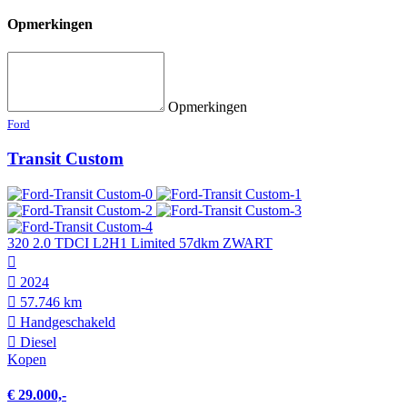
Opmerkingen
Opmerkingen
Ford
Transit Custom
320 2.0 TDCI L2H1 Limited 57dkm ZWART
2024
57.746 km
Hand­geschakeld
Diesel
Kopen
€ 29.000,-